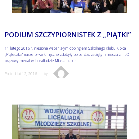
PODIUM SZCZYPIORNISTEK Z „PIĄTKI”
11 lutego 2016 r. niesione wspaniałym dopingiem Szkolnego Klubu Kibica
„Piąteczka” nasze piłkarki ręczne zdobyły po bardzo zaciętym meczu z II LO
brązowy medal w Licealiadzie Miasta Lublin!
Posted lut 12, 2016
by