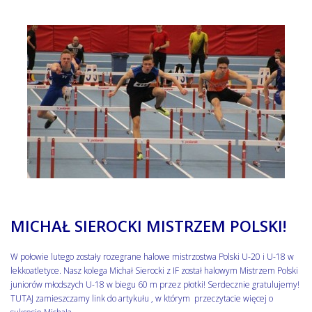
MICHAŁ SIEROCKI MISTRZEM POLSKI!
W połowie lutego zostały rozegrane halowe mistrzostwa Polski U-20 i U-18 w
lekkoatletyce. Nasz kolega Michał Sierocki z IF został halowym Mistrzem Polski
juniorów młodszych U-18 w biegu 60 m przez płotki! Serdecznie gratulujemy!
TUTAJ zamieszczamy link do artykułu , w którym przeczytacie więcej o