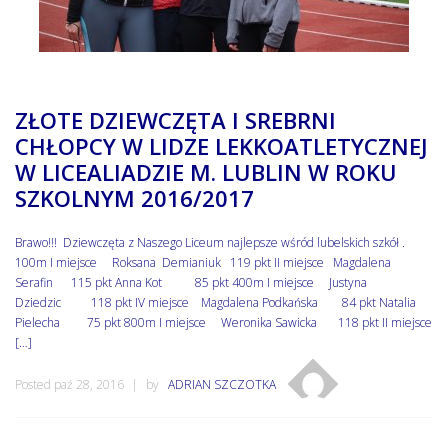
ZŁOTE DZIEWCZĘTA I SREBRNI
CHŁOPCY W LIDZE LEKKOATLETYCZNEJ
W LICEALIADZIE M. LUBLIN W ROKU
SZKOLNYM 2016/2017
Brawo!!! Dziewczęta z Naszego Liceum najlepsze wśród lubelskich szkół .
100m I miejsce Roksana Demianiuk 119 pkt II miejsce Magdalena
Serafin 115 pkt Anna Kot 85 pkt 400m I miejsce Justyna
Dziedzic 118 pkt IV miejsce Magdalena Podkańska 84 pkt Natalia
Pielecha 75 pkt 800m I miejsce Weronika Sawicka 118 pkt II miejsce
[…]
Posted paź 28, 2016
by
ADRIAN SZCZOTKA