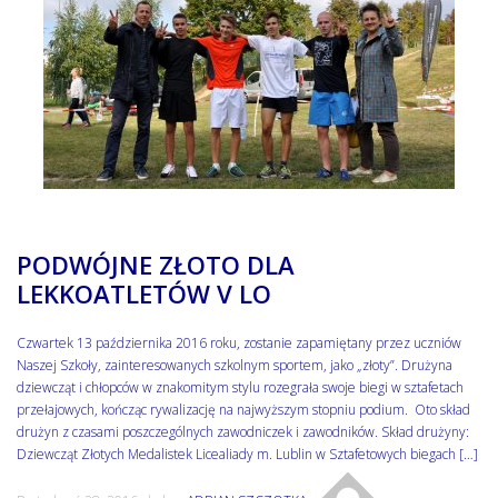
PODWÓJNE ZŁOTO DLA
LEKKOATLETÓW V LO
Czwartek 13 października 2016 roku, zostanie zapamiętany przez uczniów
Naszej Szkoły, zainteresowanych szkolnym sportem, jako „złoty”. Drużyna
dziewcząt i chłopców w znakomitym stylu rozegrała swoje biegi w sztafetach
przełajowych, kończąc rywalizację na najwyższym stopniu podium. Oto skład
drużyn z czasami poszczególnych zawodniczek i zawodników. Skład drużyny:
Dziewcząt Złotych Medalistek Licealiady m. Lublin w Sztafetowych biegach […]