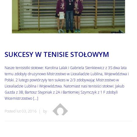
SUKCESY W TENISIE STOŁOWYM
Nasze tenisistki stołowe: Karolina Lalak i Gabriela Sienkiewicz z 3S dwa lata
temu zdobyły drużynowo Mistrzostwo w Licealiadzie Lublina, Województwa i
Polski. 2 lutego powtórzyły ten sukces w 2/3 zdobywając Mistrzostwo w
Licealiadzie Lublina i Województwa. Natomiast nasi tenisiści stołowi: Jakub
Gazda z 3B, Bartosz Stępniak z 2A i Bartłomiej Szymczyk z 1 F zdobyli
Wicemistrzostwo […]
Posted lut 03, 2016
by