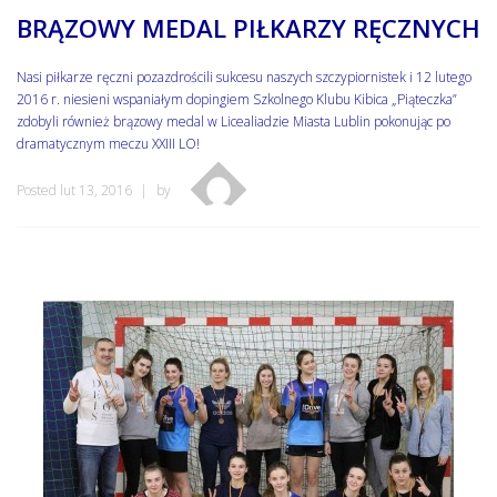
BRĄZOWY MEDAL PIŁKARZY RĘCZNYCH
Nasi piłkarze ręczni pozazdrościli sukcesu naszych szczypiornistek i 12 lutego
2016 r. niesieni wspaniałym dopingiem Szkolnego Klubu Kibica „Piąteczka”
zdobyli również brązowy medal w Licealiadzie Miasta Lublin pokonując po
dramatycznym meczu XXIII LO!
Posted lut 13, 2016
by