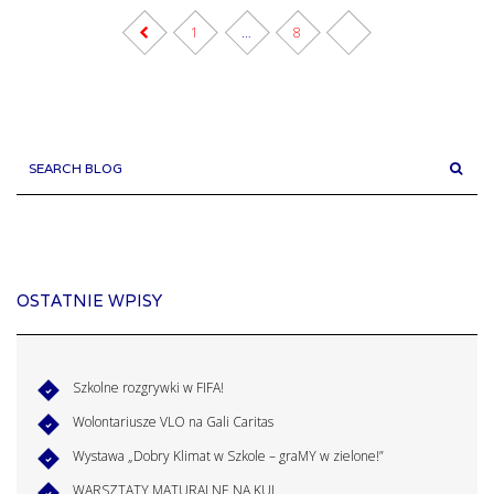
1
…
8
9
SEARCH BLOG
OSTATNIE WPISY
Szkolne rozgrywki w FIFA!
Wolontariusze VLO na Gali Caritas
Wystawa „Dobry Klimat w Szkole – graMY w zielone!”
WARSZTATY MATURALNE NA KUL