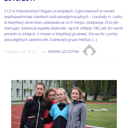
V LO w Indywidualnych biegach przełajowych, organizowanych w ramach
współzawodnictwa lubelskich szkół ponadgimnazjalnych – Licealiady m. Lublin,
w Klasyfikacji Generalnej uplasowała się na IV miejscu zdobywając 2563 pkt.
Startujące dziewcząt wypadły doskonale, łącznie zdobyły 1482 pkt, ten wynik
pozwolił na zdobycie II miejsce w klasyfikacji grupowej. Oto wyniki i punkty
poszczególnych zawodniczek. Dziewczęta grupa młodsza: […]
Posted paź 28, 2016
by
ADRIAN SZCZOTKA