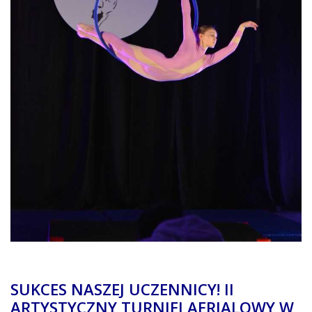
SUKCES NASZEJ UCZENNICY! II
ARTYSTYCZNY TURNIEJ AERIALOWY W