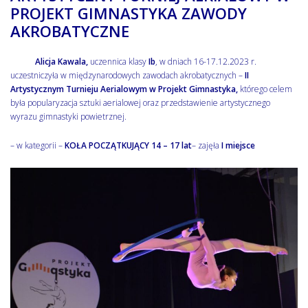
PROJEKT GIMNASTYKA ZAWODY
AKROBATYCZNE
Alicja Kawala,
uczennica klasy
Ib
, w dniach 16-17.12.2023 r.
uczestniczyła w międzynarodowych zawodach akrobatycznych –
II
Artystycznym Turnieju Aerialowym w Projekt Gimnastyka,
którego celem
była popularyzacja sztuki aerialowej oraz przedstawienie artystycznego
wyrazu gimnastyki powietrznej.
– w kategorii –
KOŁA POCZĄTKUJĄCY 14 – 17 lat
– zajęła
I miejsce