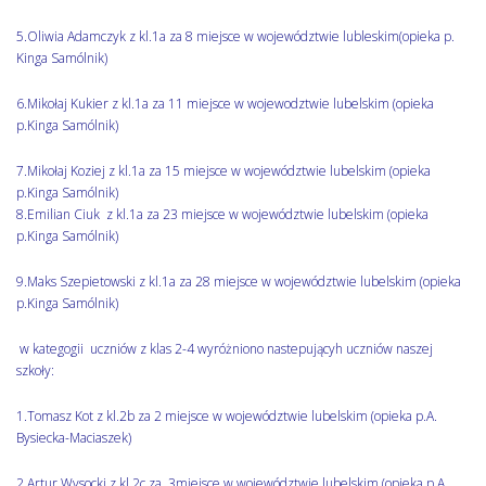
5.Oliwia Adamczyk z kl.1a za 8 miejsce w województwie lubleskim(opieka p.
Kinga Samólnik)
6.Mikołaj Kukier z kl.1a za 11 miejsce w wojewodztwie lubelskim (opieka
p.Kinga Samólnik)
7.Mikołaj Koziej z kl.1a za 15 miejsce w województwie lubelskim (opieka
p.Kinga Samólnik)
8.Emilian Ciuk z kl.1a za 23 miejsce w województwie lubelskim (opieka
p.Kinga Samólnik)
9.Maks Szepietowski z kl.1a za 28 miejsce w województwie lubelskim (opieka
p.Kinga Samólnik)
w kategogii uczniów z klas 2-4 wyróżniono nastepującyh uczniów naszej
szkoły:
1.Tomasz Kot z kl.2b za 2 miejsce w województwie lubelskim (opieka p.A.
Bysiecka-Maciaszek)
2.Artur Wysocki z kl.2c za 3miejsce w województwie lubelskim (opieka p.A.