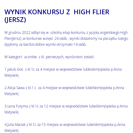
WYNIK KONKURSU Z HIGH FLIER
(JERSZ)
W grudniu 2022 odbył się w szkolny etap konkursu z języka angielskiego High
Flier(Jersz) ,w konkursie wzięło 26 osób , wyniki dostaliśmy na początku lutego,
dyplomy za bardzo dobre wyniki otrzymało 14 osób.
W kategorii uczniów z kl. pierwszych, wyróżnieni zostali:
1.Jakub Goś z kl.1c za 4 miejsce w wojewodztwie lubleskim(opieka p.Anna
Matysek)
2.Alicja Sawa z kl.1 c za 4 miejsce w wojewodztwie lubelskim(opieka p.Anna
Matysek)
3.Lena Futyma z kl.1c za 12 miejsce w województwie lubelskim(opieka p.Anna
Matysek)
4.Julia Maciak z kl.1c za 15 miejsce w wojewodztwie lubelskim(opieka p.Anna
Matysek)