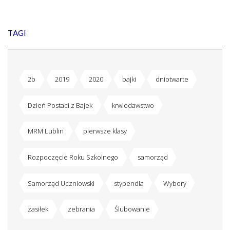
TAGI
2b
2019
2020
bajki
dniotwarte
Dzień Postaci z Bajek
krwiodawstwo
MRM Lublin
pierwsze klasy
Rozpoczęcie Roku Szkolnego
samorząd
Samorząd Uczniowski
stypendia
Wybory
zasiłek
zebrania
Ślubowanie